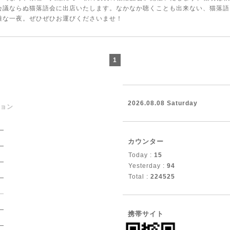
会議ならぬ猫落語会に出店いたします。なかなか聴くことも出来ない、猫落語
雅な一夜。ぜひぜひお運びくださいませ！
1
2026.08.08 Saturday
ョン
）
カウンター
）
Today :
15
）
Yesterday :
94
）
Total :
224525
）
）
携帯サイト
）