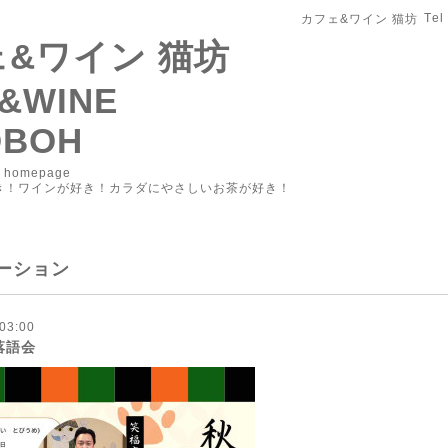
Tel
カフェ&ワイン 猫坊
&ワイン 猫坊
&WINE
OBOH
r homepage
き！ワインが好き！カラダにやさしいお茶が好き！
ーション
03:00
落語会