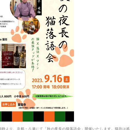
日18時より、京都・八瀬にて「秋の夜長の猫落語会」開催いたします。猫坊は