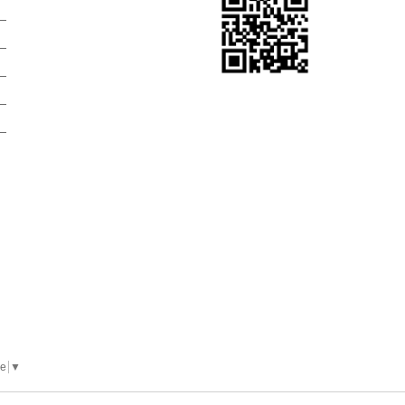
）
）
）
）
）
ge
▼